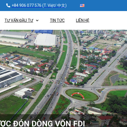
+84 906 077 576 (T. Việt/ 中文)
TƯ VẤN ĐẦU TƯ
TIN TỨC
LIÊN HỆ
ƯỢC ĐÓN DÒNG VỐN FDI