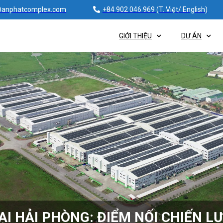
@anphatcomplex.com
+84 902 046 969 (T. Việt/ English)
GIỚI THIỆU
DỰ ÁN
I HẢI PHÒNG: ĐIỂM NỐI CHIẾN L