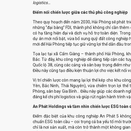
logistics…
‏Điểm nối chiến lược giữa các thủ phủ công nghiệp
những “đại bàng” FDI, thành phố không chỉ cần thêm
có hạ tầng hiện đại và dịch vụ hỗ trợ toàn diện. Tron
dự án mới nổi bật, vừa bổ sung quỹ đất công nghiệp hi
mới để Hải Phòng tiếp tục giữ vững lợi thế dẫn đầu tron
Bắc. Từ đây, khu công nghiệp dễ dàng tiếp cận các tu
Quốc lộ 38, cùng các cảng và sân bay trọng điểm như 
Yên, Bắc Ninh, Thái Nguyên), vừa chiếm trọn lợi thế
Phòng, sân bay Gia Bình… Điều này giúp các doanh nghi
‏An Phát Holdings và tầm nhìn chiến lược ESG toàn
chuẩn ESG toàn cầu – coi trọng cả ba yếu tố môi trườn
chỉ là nơi sản xuất, mà còn trở thành một không gian c