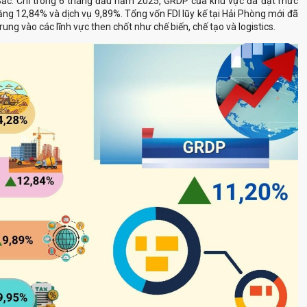
 Bắc. Chỉ trong 6 tháng đầu năm 2025, GRDP của khu vực đã đạt mức
ng 12,84% và dịch vụ 9,89%. Tổng vốn FDI lũy kế tại Hải Phòng mới đã
rung vào các lĩnh vực then chốt như chế biến, chế tạo và logistics.