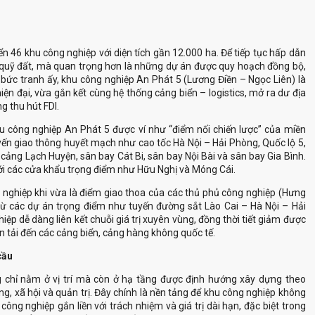
 quỹ đất, mà quan trọng hơn là những dự án được quy hoạch đồng bộ,
g bức tranh ấy, khu công nghiệp An Phát 5 (Lương Điền – Ngọc Liên) là
ện đại, vừa gắn kết cùng hệ thống cảng biển – logistics, mở ra dư địa
g thu hút FDI.
yến giao thông huyết mạch như cao tốc Hà Nội – Hải Phòng, Quốc lộ 5,
cảng Lạch Huyện, sân bay Cát Bi, sân bay Nội Bài và sân bay Gia Bình.
 từ các dự án trọng điểm như tuyến đường sắt Lào Cai – Hà Nội – Hải
ệp dễ dàng liên kết chuỗi giá trị xuyên vùng, đồng thời tiết giảm được
 cầu
g, xã hội và quản trị. Đây chính là nền tảng để khu công nghiệp không
ông nghiệp gắn liền với trách nhiệm và giá trị dài hạn, đặc biệt trong